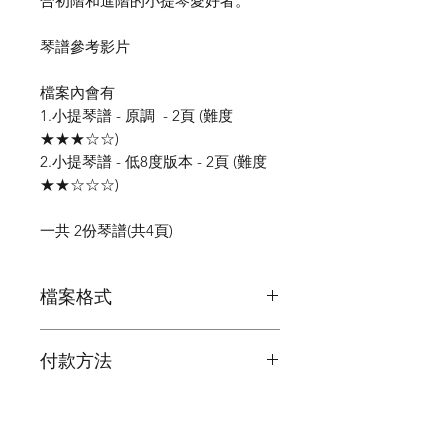
合初階和進階的小提琴愛好者。
琴譜參考影片
檔案內會有
1.小提琴譜 - 原調 - 2頁 (難度
★★★☆☆)
2.小提琴譜 - 低8度版本 - 2頁 (難度
★★☆☆☆)
一共 2份琴譜(共4頁)
檔案格式
PDF
付款方法
信用卡/ Paypal
完成交易就即時可下載琴譜
手動付款