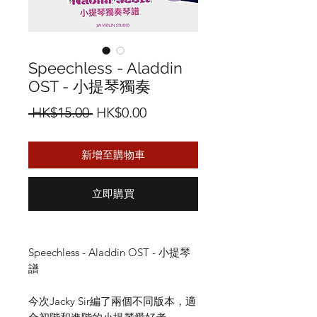
Speechless - Aladdin
OST - 小提琴獨奏
一
促
 HK$15.00 
HK$0.00
般
銷
新增至購物車
價
價
格
格
立即購買
Speechless - Aladdin OST - 小提琴
譜
今次Jacky Sir編了兩個不同版本，適