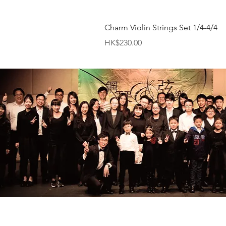
Charm Violin Strings Set 1/4-4/4
價格
HK$230.00