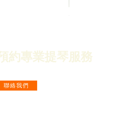
CANNONE Series - the Crem
價格
HK$14,000.00
預約專業提琴服務
e believe in sharing our knowledge and
nspiring others.
聯絡我們