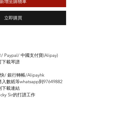
新增至購物車
立即購買
Paypal/ 中國支付寶(Alipay)
可下載琴譜
數快/ 銀行轉帳/Alipayhk
紙等whatsapp到97649882
到下載連結
ky Sir的打譜工作