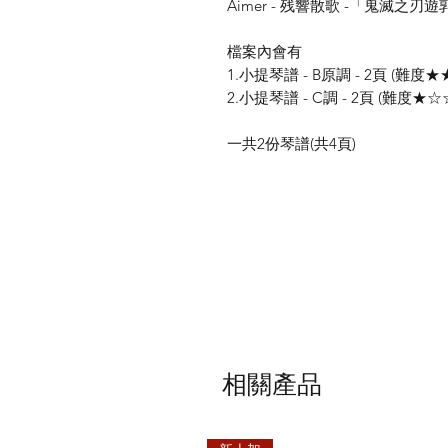
Aimer - 残響散歌 -「鬼滅之刃
檔案內會有
1.小提琴譜 - B原調 - 2頁 (難度
2.小提琴譜 - C調 - 2頁 (難度★
一共2份琴譜(共4頁)
相關產品