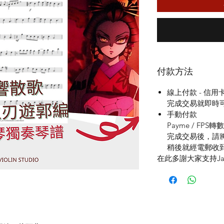
付款方法
線上付款 - 信用卡/ 
完成交易就即時
手動付款
Payme / FPS轉
完成交易後，請將入數
稍後就經電郵收
在此多謝大家支持Jac