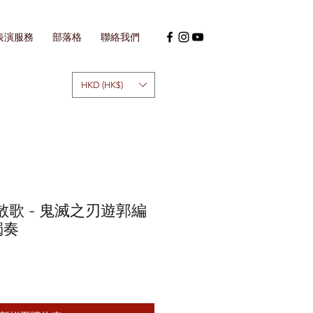
表演服務
部落格
聯絡我們
HKD (HK$)
残響散歌 - 鬼滅之刃遊郭編
獨奏